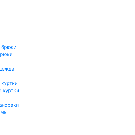
 брюки
брюки
дежда
 куртки
 куртки
анораки
юмы