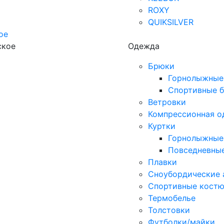
ROXY
QUIKSILVER
ое
кое
Одежда
Брюки
Горнолыжные
Спортивные 
Ветровки
Компрессионная о
Куртки
Горнолыжные
Повседневные
Плавки
Сноубордические 
Спортивные кост
Термобелье
Толстовки
Футболки/майки