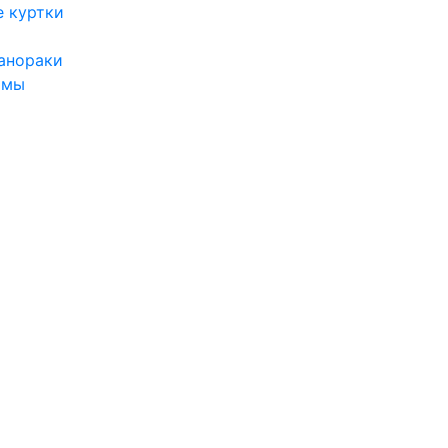
 куртки
анораки
юмы