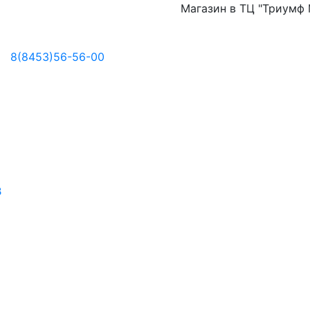
Магазин в ТЦ "Триумф Молл" з
8(8453)56-56-00
B