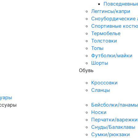
Повседневные
Леггинсы/капри
Сноубордические 
Спортивные кост
Термобелье
Толстовки
Топы
Футболки/майки
Шорты
Обувь
Кроссовки
Сланцы
суары
ссуары
Бейсболки/панамы
Носки
Перчатки/варежки
Cнуды/Балаклавы
Сумки/рюкзаки