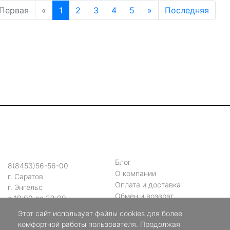
Первая
«
1
2
3
4
5
»
Последняя
Блог
8(8453)56-56-00
О компании
г. Саратов
Оплата и доставка
г. Энгельс
Обмен и возврат
с 10:00 до 22:00
Помощь покупателю
Этот сайт использует файлы cookies для более
Контакты
комфортной работы пользователя. Продолжая