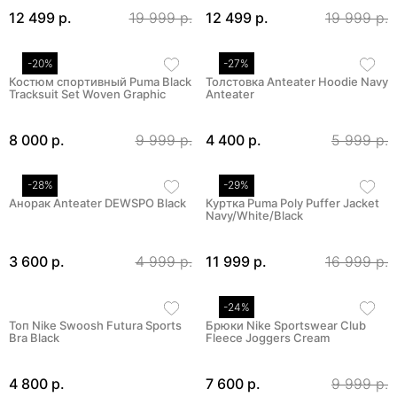
12 499 р.
19 999 р.
12 499 р.
19 999 р.
-20%
-27%
Костюм спортивный Puma Black
Толстовка Anteater Hoodie Navy
Tracksuit Set Woven Graphic
Anteater
8 000 р.
9 999 р.
4 400 р.
5 999 р.
-28%
-29%
Анорак Anteater DEWSPO Black
Куртка Puma Poly Puffer Jacket
Navy/White/Black
3 600 р.
4 999 р.
11 999 р.
16 999 р.
-24%
Топ Nike Swoosh Futura Sports
Брюки Nike Sportswear Club
Bra Black
Fleece Joggers Cream
4 800 р.
7 600 р.
9 999 р.