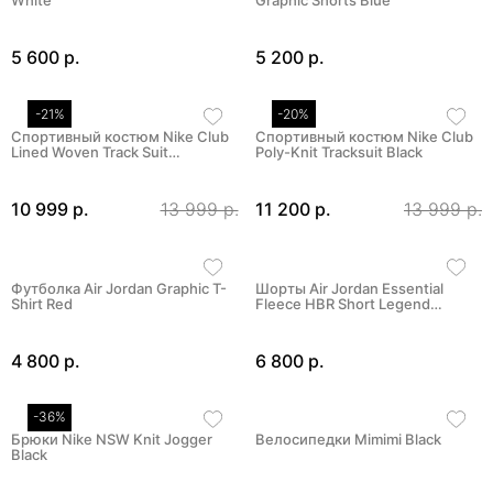
White
Graphic Shorts Blue
5 600 р.
5 200 р.
-21%
-20%
Спортивный костюм Nike Club
Спортивный костюм Nike Club
Lined Woven Track Suit…
Poly-Knit Tracksuit Black
10 999 р.
13 999 р.
11 200 р.
13 999 р.
Футболка Air Jordan Graphic T-
Шорты Air Jordan Essential
Shirt Red
Fleece HBR Short Legend…
4 800 р.
6 800 р.
-36%
Брюки Nike NSW Knit Jogger
Велосипедки Mimimi Black
Black