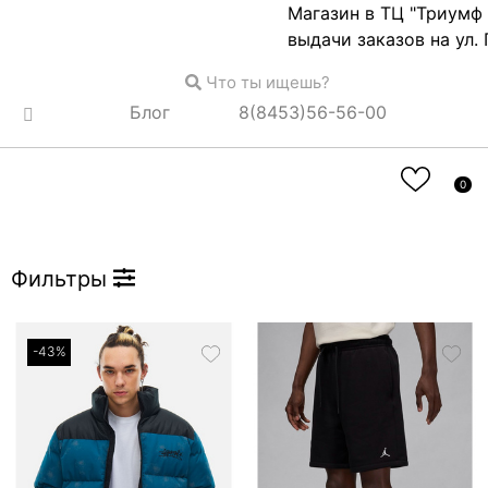
Магазин в ТЦ "Триумф Мол
выдачи заказов на ул. Григ
Что ты ищешь?
Блог
8(8453)56-56-00
0
Одежда
Главная
Каталог
Фильтры
-43%