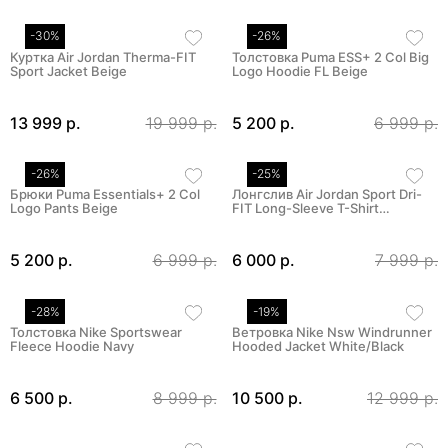
-30%
-26%
Куртка Air Jordan Therma-FIT
Толстовка Puma ESS+ 2 Col Big
Sport Jacket Beige
Logo Hoodie FL Beige
13 999 р.
19 999 р.
5 200 р.
6 999 р.
-26%
-25%
Брюки Puma Essentials+ 2 Col
Лонгслив Air Jordan Sport Dri-
Logo Pants Beige
FIT Long-Sleeve T-Shirt…
5 200 р.
6 999 р.
6 000 р.
7 999 р.
-28%
-19%
Толстовка Nike Sportswear
Ветровка Nike Nsw Windrunner
Fleece Hoodie Navy
Hooded Jacket White/Black
6 500 р.
8 999 р.
10 500 р.
12 999 р.