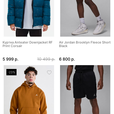
Куртка Anteater Downjacket RF
Air Jordan Brooklyn Fleece Short
Print Corsair
Black
5 999 р.
10 499 р.
6 800 р.
-23%