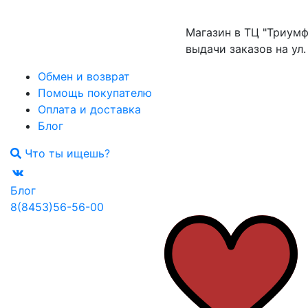
Плавки
Cнуды/Балаклавы
Куртки
Сноубордические анораки
Активный отдых
Сумки/рюкзаки
Горнолыжные куртки
Магазин в ТЦ "Триумф Молл" 
Спортивные костюмы
Баскетбол
Шапки
Повседневные куртки
выдачи заказов на ул. Григорь
Термобелье
Волейбол
Леггинсы/капри
Толстовки
Беговые лыжи
Обмен и возврат
Сноубордические анораки
Футболки/майки
Горные лыжи/сноуборд
Помощь покупателю
Спортивные костюмы
Шорты
Единоборства
Оплата и доставка
Термобелье
Плавание
Обувь
Блог
Толстовки
Фитнес
Топы
Кроссовки
Что ты ищешь?
Футбол
Футболки/майки
Обувь для футбола
Хоккей
Шорты
Бутсы
Блог
Футзалки
Обувь
8(8453)56-56-00
Шиповки
Кроссовки
Сланцы
Сланцы