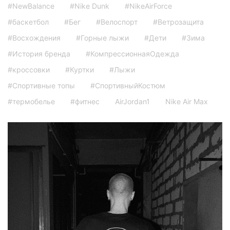
#NewBalance
#Nike Dunk
#NikeAirForce
#баскетбол
#Бег
#Велоспорт
#Ветрозащита
#Восхождения
#Горные лыжи
#Дети
#Зима
#История бренда
#КомпрессионнаяОдежда
#кроссовки
#Куртки
#Лыжи
#Спортивные топы
#СпортивныйКостюм
#термобелье
#фитнес
AirJordan1
Nike Air Max