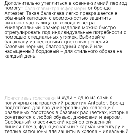
Дополнительно утеплиться в осенне-зимний период
помогут
от бренда
балаклавы-трансформеры
Anteater. Такая балаклава легко превращается в
обычный капюшон с возможностью защитить
нижнюю часть лица от холода и ветра.
Универсальный размер изделия можно быстро
отрегулировать под индивидуальные потребности с
помощью специальных утяжек. Выбирайте
балаклаву из нескольких цветовых решений:
базовый чёрный, благородный серый или
насыщенный бордовый – для стильного образа на
каждый день.
,
и худи – одно из самых
Лонгсливы
толстовки
популярных направлений развития Anteater. Бренд
подготовил для вас универсальную коллекцию
различных толстовок в базовых расцветках, которые
сочетаются с любой обувью, джинсами и верхом.
Свободный классический крой со спущенной
линией плеча, функциональные карманы-кенгуру и
теплые капюшоны для защиты в холода – идеальный