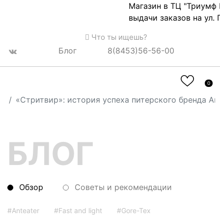
Магазин в ТЦ "Триумф Молл
выдачи заказов на ул. Григ
Что ты ищешь?
Блог
8(8453)56-56-00
0
Главная
Блог
Обзор
«Стритвир»: история успеха питерского бренда Ant
БЛОГ
Обзор
Советы и рекомендации
#Anteater
#Fast and light
#Gore-Tex