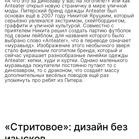
«А что это за динозавр у вас на логотипе?» или как
Anteater открыл новую страничку в мире уличной
моды. Питерский бренд одежды Anteater был
основан ещё в 2007 году Никитой Яруцким, который
серьёзно увлекался экстримом, скейтбордингом,
граффити и уличной культурой. Совместно с
приятелем Никита решил создать партию футболок
под своим лейблом, для названия которого было
выбрано слово «Anteater», что в переводе означает
«муравьед». Изображение этого необычного зверя
стало фирменным логотипом бренда, который и
сейчас украшает разнообразные линейки одежды
Anteater: кепки, худи и куртки. Однако маленького
муравьеда покупатели постоянно путают то с
динозавром, то с драконом, что создаёт массу
дополнительных весёлых поводов ещё раз
упомянуть про ребят из Питера.
«Стритовое»: дизайн без
изысков