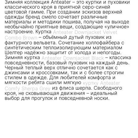
Зимняя коллекция Anteater – это куртки и пуховики
классического кроя в приятной серо-синей
цветовой гамме. При создании эскизов верхней
одежды бренд смело сочетает различные
материалы и методики пошива, получая на выходе
необычайно приятные вещи, создающие «уличное»
настроение. Куртка
Anteater Downjacket Velvet
– объёмный дутый пуховик из
Combo Brown
фактурного вельвета. Сочетание холлофайбера с
синтетическим теплоизолирующим материалом
Шелтер надёжно защитит от холода и непогоды.
Зимняя куртка
– классика
Anteater Downjacket Black
повседневности, базовый пуховик на каждый день.
Черный теплый верх отлично сочетается как с
джинсами и кроссовками, так и с более строгим
стилем в одежде. Для любителей комфорта и
мягкости ребята сшили мягкую
куртку Anteater
из флиса шерпа. Свободного
Comfy Sherpa Grey
кроя, не сковывающая движения – идеальный
выбор для прогулок и повседневной носки.