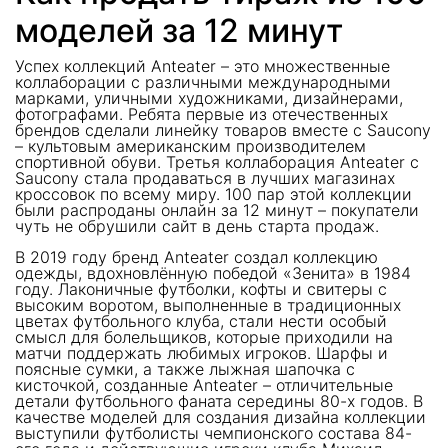
моделей за 12 минут
Успех коллекций Anteater – это множественные
коллаборации с различными международными
марками, уличными художниками, дизайнерами,
фотографами. Ребята первые из отечественных
брендов сделали линейку товаров вместе с Saucony
– культовым американским производителем
спортивной обуви. Третья коллаборация Anteater с
Saucony стала продаваться в лучших магазинах
кроссовок по всему миру. 100 пар этой коллекции
были распроданы онлайн за 12 минут – покупатели
чуть не обрушили сайт в день старта продаж.
В 2019 году бренд Anteater создал коллекцию
одежды, вдохновлённую победой «Зенита» в 1984
году. Лаконичные футболки, кофты и свитеры с
высоким воротом, выполненные в традиционных
цветах футбольного клуба, стали нести особый
смысл для болельщиков, которые приходили на
матчи поддержать любимых игроков. Шарфы и
поясные сумки, а также лыжная шапочка с
кисточкой, созданные Anteater – отличительные
детали футбольного фаната середины 80-х годов. В
качестве моделей для создания дизайна коллекции
выступили футболисты чемпионского состава 84-